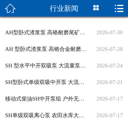



行业新闻
网站首页

关于我们
AH型卧式渣浆泵 高铬耐磨尾矿泵 矿山选矿排渣大流量渣浆泵
2026-07-30
新闻中心
AH 型卧式渣浆泵 高铬合金耐磨渣浆泵 矿山选矿泥沙输送杂质泵
2026-07-28
产品中心
SH 型水平中开双吸泵 大流量泵站供水泵 市政给排水农田灌溉中开离心泵
2026-07-24
组装现场
服务支持
SH型卧式单级双吸中开泵 大流量水利工程泵 河道提水调水离心泵
2026-07-21
联系我们
移动式柴油SH中开泵组 户外无电源抢险泵 河道提水排涝抽水机
2026-07-17
SH单级双吸离心泵 农田水库大流量提水泵 灌区抗旱排灌中开泵
2026-07-17