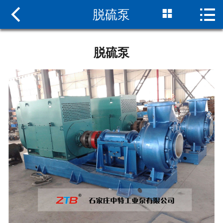



脱硫泵
网站首页

关于我们
脱硫泵
新闻中心
产品中心
组装现场
服务支持
联系我们