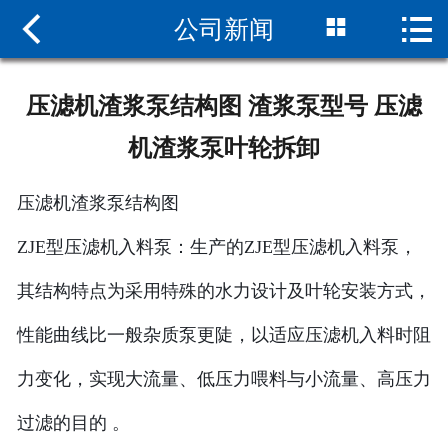



公司新闻
网站首页

关于我们
压滤机渣浆泵结构图 渣浆泵型号 压滤
新闻中心
机渣浆泵叶轮拆卸
产品中心
压滤机渣浆泵结构图
组装现场
ZJE型压滤机入料泵：生产的ZJE型压滤机入料泵，
服务支持
其结构特点为采用特殊的水力设计及叶轮安装方式，
联系我们
性能曲线比一般杂质泵更陡，以适应压滤机入料时阻
力变化，实现大流量、低压力喂料与小流量、高压力
过滤的目的 。