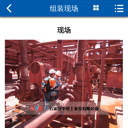



组装现场
网站首页

关于我们
现场
新闻中心
产品中心
组装现场
服务支持
联系我们