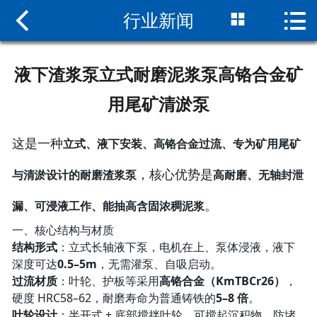



行业新闻
网站首页

关于我们
液下渣浆泵立式耐磨泥浆泵高铬合金矿
新闻中心
用尾矿清淤泵
产品中心
立式、液下安装、高铬合金过流、专为矿用尾矿
这是一种
组装现场
与清淤设计的耐磨渣浆泵
高耐磨、无轴封泄
，核心优势是
服务支持
漏、可浸液工作、能抽高含固浓稠泥浆
。
一、核心结构与材质
联系我们
结构形式
：立式长轴液下泵，电机在上、泵体浸液，液下
深度可达
0.5–5m
，无需灌泵、自吸启动。
过流材质
：叶轮、护板等采用
高铬合金（KmTBCr26）
，
硬度 HRC58–62，耐磨寿命为普通铸铁的
5–8 倍
。
叶轮设计
：半开式 + 底部搅拌叶轮，可搅起沉积物、防堵