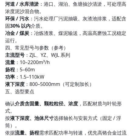
河道 / 水库清淤
：港口、湖泊、鱼塘抽沙清淤，可处理高
浓度泥沙混合物。
环保 / 污水
：污水处理厂污泥抽吸、灰渣池排浆，适配含
固
30% 以内
介质。
冶金 / 煤炭
：冶炼渣浆、煤泥输送，高温高磨蚀工况稳定
运行。
四、常见型号与参数（参考）
主流型号
：ZJL、YZ、WJL 系列
流量
：10–2200m³/h
扬程
：5–60m
功率
：1.5–110kW
液下深度
：800–5000mm（可定制加长）
五、选型要点
确认
介质含固量、颗粒粒径、浓度
，匹配材质与叶轮形
式。
按
液下深度、池体尺寸
选择轴长与安装方式（固定 / 浮
筒）。
依据
流量、扬程
需求匹配功率与转速，优先高铬合金过流