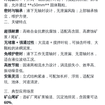
塞，允许通过 **≤50mm** 固体颗粒。
密封与轴承
：液下无轴封设计，无泄漏风险；上部轴承独
立，维护方便。
二、关键特点
超强耐磨
：高铬合金抗磨抗腐蚀，适配高含固、高磨蚀矿
浆 / 尾矿。
无堵塞 + 强通过性
：大流道 + 搅拌叶轮，可抽含纤维、大
颗粒的浓稠泥浆。
免维护密封
：液下工作无需轴封，无泄漏、无需轴封水，
适合液位波动工况。
高效节能
：固液两相流水力设计，涡流损失小、效率高、
振动噪音低。
安装灵活
：立式结构紧凑，可配加长杆、浮筒，适配深
坑、池体、河道清淤。
三、典型应用场景
矿山尾矿
：选矿厂尾矿浆输送、沉淀池排泥，含固量可达
60%
。