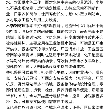
水、农田供水等工作，面对水体中夹杂的少量泥沙、水草
也不易出现堵塞，运行稳定性强，支持全天候不间断作
业，日常养护简单，使用寿命长久，是中小型水利站点、
乡村取水工程的常用主力设备。
不锈钢材质
版本主打强防腐性能，过流部件采用优质不锈
钢打造，具备优异的耐酸碱、抗锈蚀能力，表面光滑不易
结垢，长期输送污水、含盐水体、轻度腐蚀性介质也不会
被侵蚀损坏。主要应用在工业给排水领域，可满足工厂生
产供水、设备循环冷却水输送、厂区污水排放、工业园区
管网输水等需求，同时也适用于环保水处理、化工配套输
水等对材质要求较高的场景，有效解决普通水泵易腐蚀、
损耗快的问题，大幅降低设备更换与维修成本。
整机采用卧式布局，机身重心平稳，运转时震动小、噪音
低，安装方式灵活，可固定安装在泵房、河岸平台、厂区
机房、野外泵站等多个场地。设备整体结构设计合理，零
部件通用性强，拆装、检修、保养流程简单便捷，后期运
维省时省力。全系产品型号规格齐全，流量、扬程覆盖多
种工况，可根据实际使用需求自由选型。
无论是自然河道引水、全域水利调水，还是厂区日常给排