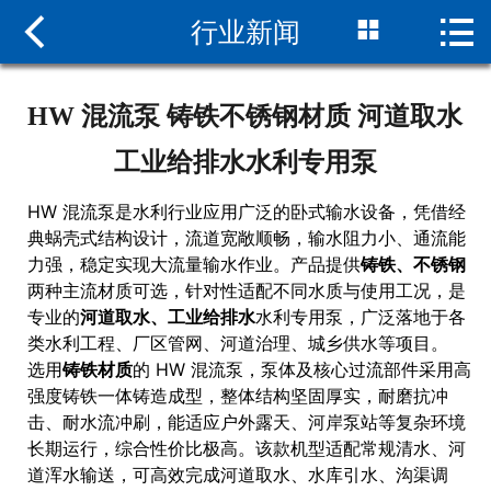



行业新闻
网站首页

关于我们
HW 混流泵 铸铁不锈钢材质 河道取水
新闻中心
工业给排水水利专用泵
产品中心
HW 混流泵是水利行业应用广泛的卧式输水设备，凭借经
典蜗壳式结构设计，流道宽敞顺畅，输水阻力小、通流能
组装现场
力强，稳定实现大流量输水作业。产品提供
铸铁、不锈钢
两种主流材质可选，针对性适配不同水质与使用工况，是
服务支持
专业的
河道取水、工业给排水
水利专用泵，广泛落地于各
类水利工程、厂区管网、河道治理、城乡供水等项目。
联系我们
选用
铸铁材质
的 HW 混流泵，泵体及核心过流部件采用高
强度铸铁一体铸造成型，整体结构坚固厚实，耐磨抗冲
击、耐水流冲刷，能适应户外露天、河岸泵站等复杂环境
长期运行，综合性价比极高。该款机型适配常规清水、河
道浑水输送，可高效完成河道取水、水库引水、沟渠调