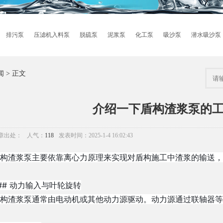
排污泵
压滤机入料泵
脱硫泵
泥浆泵
化工泵
吸沙泵
潜水吸沙泵
闻
> 正文
介绍一下盾构渣浆泵的
章出处：
人气：
118
发表时间：2025-1-4 16:02:43
构渣浆泵主要依靠离心力原理来实现对盾构施工中渣浆的输送，
## 动力输入与叶轮旋转

构渣浆泵通常由电动机或其他动力源驱动。动力源通过联轴器等