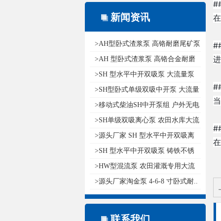
#
新闻资讯
在
>AH型卧式渣浆泵 高铬耐磨尾矿泵
#
进
矿..
>AH 型卧式渣浆泵 高铬合金耐磨
渣浆..
>SH 型水平中开双吸泵 大流量泵
#
站供..
>SH型卧式单级双吸中开泵 大流量
当
水..
>移动式柴油SH中开泵组 户外无电
源..
>SH单级双吸离心泵 农田水库大流
#
量..
>源头厂家 SH 型水平中开双吸离
在
心泵..
>SH 型水平中开双吸泵 铸铁不锈
钢材..
>HW型混流泵 农田灌溉专用大流
量提..
>源头厂家淘金泵 4‑6‑8 寸卧式耐..
联系我们