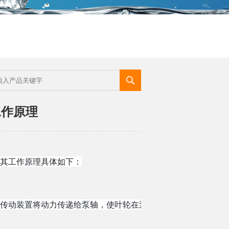
工作原理
其工作原理具体如下：

传动装置将动力传递给泵轴，使叶轮在泵壳内高速旋转。叶轮上