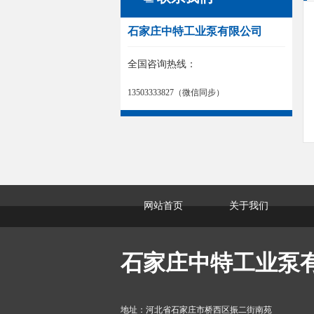
石家庄中特工业泵有限公司
全国咨询热线：
13503333827（微信同步）
网站首页
关于我们
石家庄中特工业泵
地址：河北省石家庄市桥西区振二街南苑