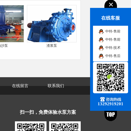
在线客服
中特-售前
中特-售前
抽沙泵
渣浆泵
中特-技术
中特-售后
在线留言
联系我们
13292919201
扫一扫，免费体验水泵方案